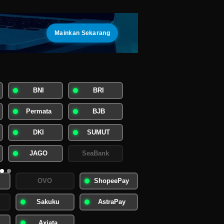
IG
Mainkan Sekarang
Maybank
Sinarmas
BluBCA
FA DA
GOLDEN ZONGZI
OVO
ShopeePay
Sakuku
AstraPay
Axiata