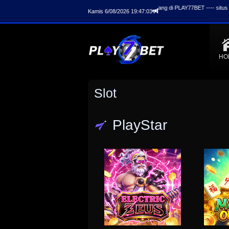
selamat datang di PLAY77BET ---- situs TOGEL 
Kamis 6/08/2026 19:47:04
HO
Slot
PlayStar