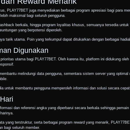
 dan Reward Menarik
RORA WOLF
MY LORD
MONEY M
xus, PLAY77BET juga menyediakan berbagai program apresiasi bagi para me
lebih maksimal bagi seluruh pengguna.
cashback berkala, hingga program loyalitas khusus, semuanya tersedia untu
euntungan yang berpotensi diperoleh.
aya tarik utama. Poin yang terkumpul dapat ditukarkan dengan berbagai hadia
aman Digunakan
rioritas utama bagi
PLAY77BET
. Oleh karena itu, platform ini didukung o
esponsif.
AGON BOAT
SUPER RICH
VAMPIR
 membantu melindungi data pengguna, sementara sistem server yang optimal
FESTIVAL
bile.
dia untuk membantu pengguna memperoleh informasi dan solusi secara cepat 
Hari
ormasi dan referensi angka yang diperbarui secara berkala sehingga pemain
AKSES PRIVATE CHAT
harinya.
Dilayani Renny
data yang terstruktur, serta berbagai program reward yang menarik, PLAY77
an bagi seluruh member.
Renny (Admin VIP Member)