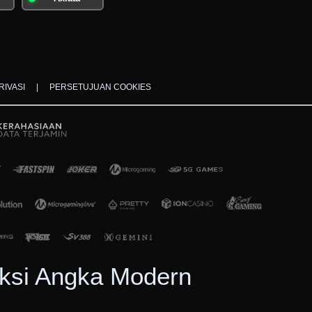
UI
MASTER HAHA
RIVASI
|
PERSETUJUAN COOKIES
GE・
KUNGFU
IG
ksi Angka Modern