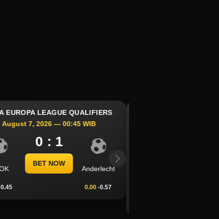
OOM
LUCKY ACE
E-FOOTBALL F24 ELITE CLUB
FRIENDLY
August 7, 2026 — 02:30 WIB
2 : 0
Next
BET NOW
e-
e-Tottenham
hester
Hotspur
ited
0
0.81
0.00
0.95
BUY・
CRAZY 777