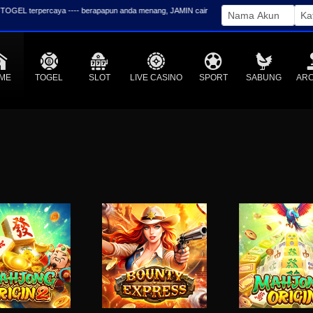
terpercaya ---- berapapun anda menang, JAMIN cair
selamat datang di PLA
ME
TOGEL
SLOT
LIVE CASINO
SPORT
SABUNG
AR