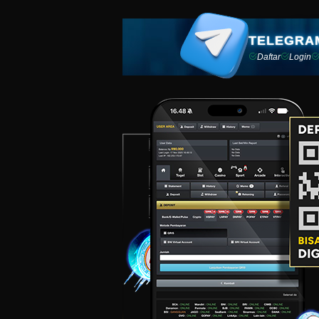
SUPE
TELEGRA
Daftar
Login
FANTASY
GO
SOUTHEAST ASIA