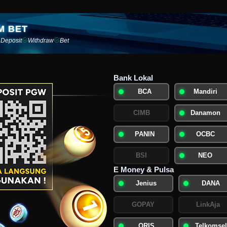
R POWERFUL
CHRISTMAS
GOLDEN P
EXPRESS
M BET
Deposit
Withdraw
Bet
Bank Lokal
DBS
NOBU
Mega
UOB
LDEN JADE
SUPER AWESOME
DIAO CHAN 
CAI
E Money & Pulsa
Jenius
DANA
GOPAY
LinkAja
QRIS
Telkomsel