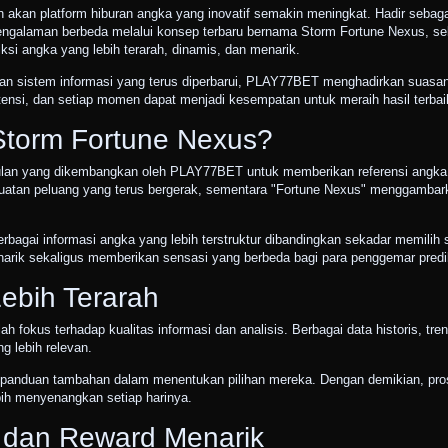
n akan platform hiburan angka yang inovatif semakin meningkat. Hadir sebaga
ngalaman berbeda melalui konsep terbaru bernama Storm Fortune Nexus, se
i angka yang lebih terarah, dinamis, dan menarik.
n sistem informasi yang terus diperbarui, PLAY77BET menghadirkan suasana 
otensi, dan setiap momen dapat menjadi kesempatan untuk meraih hasil terbai
nix Duel Reels
Marlin Masters
Hounds of H
torm Fortune Nexus?
an yang dikembangkan oleh PLAY77BET untuk memberikan referensi angka be
atan peluang yang terus bergerak, sementara "Fortune Nexus" menggambarkan
erbagai informasi angka yang lebih terstruktur dibandingkan sekadar memilih
arik sekaligus memberikan sensasi yang berbeda bagi para penggemar predi
Lebih Terarah
anny Dollar
Pray for Three
Spinma
ah fokus terhadap kualitas informasi dan analisis. Berbagai data historis, tren
g lebih relevan.
anduan tambahan dalam menentukan pilihan mereka. Dengan demikian, proses
ih menyenangkan setiap harinya.
 dan Reward Menarik