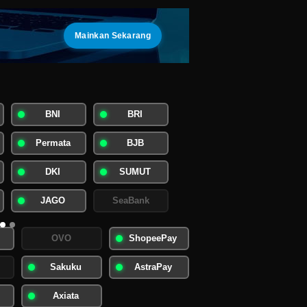
Mainkan Sekarang
ngs
Orb of Destiny
Maybank
Sinarmas
BluBCA
OVO
ShopeePay
ab
Tai the Toadc
Sakuku
AstraPay
Axiata