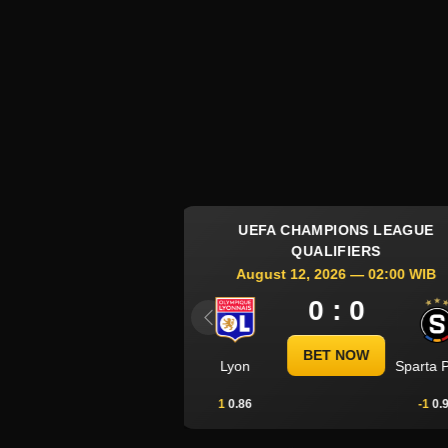
Hand of Anubis
UEFA CHAMPIONS LEAGUE
QUALIFIERS
August 11, 2026 — 22:59 WIB
0 : 0
Previous
BET NOW
Union 
Bodo Glimt
Gill
Stormforged
Ke
0.75
0.82
-0.75