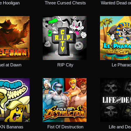
e Hooligan
Three Cursed Chests
Wanted Dead or
el at Dawn
RIP City
Le Phara
KN Bananas
Fist Of Destruction
Life and De