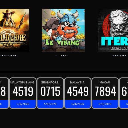
 Wild 2 Die
Le Viking
ITERO
Y
MALAYSIA SIANG
SINGAPORE
MALAYSIA
MACAU
58
4519
0715
4549
7894
6
26
7/8/2026
5/8/2026
6/8/2026
6/8/2026
6
Evil Eyes
Chaos Crew 2
Chaos Cr