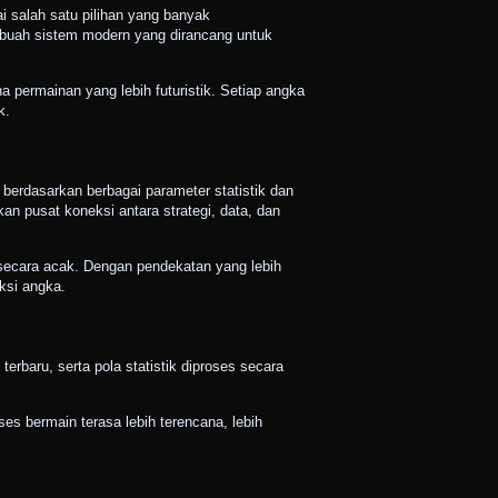
i salah satu pilihan yang banyak
buah sistem modern yang dirancang untuk
permainan yang lebih futuristik. Setiap angka
k.
ell
Dorks of the Deep
rdasarkan berbagai parameter statistik dan
 pusat koneksi antara strategi, data, dan
 secara acak. Dengan pendekatan yang lebih
ksi angka.
Ultimate Slot of
n
 terbaru, serta pola statistik diproses secara
America
 bermain terasa lebih terencana, lebih