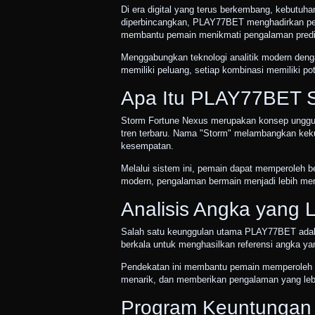
Di era digital yang terus berkembang, kebutuha
diperbincangkan,
PLAY77BET
menghadirkan pe
membantu pemain menikmati pengalaman prediks
Menggabungkan teknologi analitik modern denga
memiliki peluang, setiap kombinasi memiliki p
Klowns
Phoe
Apa Itu PLAY77BET S
Storm Fortune Nexus merupakan konsep unggul
tren terbaru. Nama "Storm" melambangkan keku
kesempatan.
Melalui sistem ini, pemain dapat memperoleh b
modern, pengalaman bermain menjadi lebih men
Analisis Angka yang 
Strength of Hercules
D
Salah satu keunggulan utama
PLAY77BET
adal
berkala untuk menghasilkan referensi angka yan
Pendekatan ini membantu pemain memperoleh p
menarik, dan memberikan pengalaman yang leb
Program Keuntungan