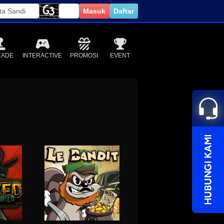
PLAY77BET ---- situs TOGEL terpercaya ---- berapapun anda menang, JAMIN cair
Masuk
Daftar
CADE
INTERACTIVE
PROMOSI
EVENT