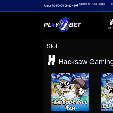
selamat datang di PLAY77BET ---- situs TOG
Jumat 7/08/2026 09:22:47
HO
Slot
Hacksaw Gamin