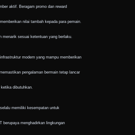
mber aktif. Beragam promo dan reward
k memberikan nilai tambah kepada para pemain.
ncess
Marlin Masters: The
Big Haul
h menarik sesuai ketentuan yang berlaku.
leh infrastruktur modern yang mampu memberikan
 memastikan pengalaman bermain tetap lancar
ketika dibutuhkan.
n
The Luxe
 selalu memiliki kesempatan untuk
BET berupaya menghadirkan lingkungan