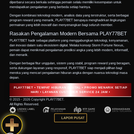
diperbarui secara berkala sehingga pemain selalu memiliki kesempatan untuk
mendapatkan pengalaman yang berbeda setiap harinya.
Dengan kombinasi teknologi modern, analisis data yang terstruktur, serta berbagai
program reward yang menarik, PLAY77BET berupaya menghadirkan lingkungan
permainan yang lebih inovatif dan menyenangkan bagi seluruh member.
Rasakan Pengalaman Modern Bersama PLAY77BET
PLAY77BET
hadir sebagai platform yang menggabungkan teknologi, kenyamanan,
dan inovasi dalam satu ekosistem digital. Melalui konsep Storm Fortune Nexus,
pemain dapat menikmati pengalaman prediksi angka yang lebih modern, informatif,
dan menarik.
Dengan berbagai fitur unggulan, sistem yang stabil, program reward yang beragam,
serta dukungan layanan yang responsif, PLAY77BET siap menjadi pilihan bagi
mereka yang mencari pengalaman hiburan angka dengan nuansa teknologi masa
depan.
PLAY77BET • TEMPAT HIBURAN DIGITAL • PROMO MENARIK SETIAP
HARI • LAYANAN CUSTOMER SERVICE 24 JAM •
© 2015 - 2026 Copyright PLAY77BET.
All Rights Reserved.
LAPOR PUSAT