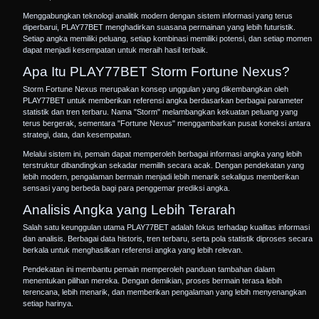
Menggabungkan teknologi analitik modern dengan sistem informasi yang terus
diperbarui, PLAY77BET menghadirkan suasana permainan yang lebih futuristik.
Setiap angka memiliki peluang, setiap kombinasi memiliki potensi, dan setiap momen
dapat menjadi kesempatan untuk meraih hasil terbaik.
Apa Itu PLAY77BET Storm Fortune Nexus?
Storm Fortune Nexus merupakan konsep unggulan yang dikembangkan oleh
PLAY77BET untuk memberikan referensi angka berdasarkan berbagai parameter
statistik dan tren terbaru. Nama "Storm" melambangkan kekuatan peluang yang
terus bergerak, sementara "Fortune Nexus" menggambarkan pusat koneksi antara
strategi, data, dan kesempatan.
Melalui sistem ini, pemain dapat memperoleh berbagai informasi angka yang lebih
terstruktur dibandingkan sekadar memilih secara acak. Dengan pendekatan yang
lebih modern, pengalaman bermain menjadi lebih menarik sekaligus memberikan
sensasi yang berbeda bagi para penggemar prediksi angka.
Analisis Angka yang Lebih Terarah
Salah satu keunggulan utama
PLAY77BET
adalah fokus terhadap kualitas informasi
dan analisis. Berbagai data historis, tren terbaru, serta pola statistik diproses secara
berkala untuk menghasilkan referensi angka yang lebih relevan.
Pendekatan ini membantu pemain memperoleh panduan tambahan dalam
menentukan pilihan mereka. Dengan demikian, proses bermain terasa lebih
terencana, lebih menarik, dan memberikan pengalaman yang lebih menyenangkan
setiap harinya.