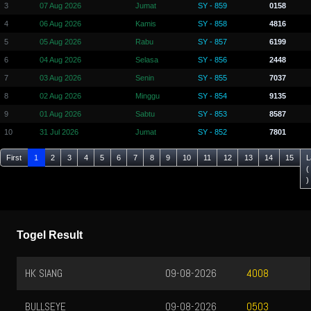
3
07 Aug 2026
Jumat
SY - 859
0158
4
06 Aug 2026
Kamis
SY - 858
4816
5
05 Aug 2026
Rabu
SY - 857
6199
6
04 Aug 2026
Selasa
SY - 856
2448
7
03 Aug 2026
Senin
SY - 855
7037
8
02 Aug 2026
Minggu
SY - 854
9135
9
01 Aug 2026
Sabtu
SY - 853
8587
10
31 Jul 2026
Jumat
SY - 852
7801
First
1
2
3
4
5
6
7
8
9
10
11
12
13
14
15
L
(
)
Togel Result
HK SIANG
09-08-2026
4008
BULLSEYE
09-08-2026
0503