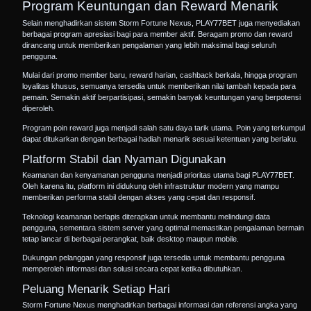
Program Keuntungan dan Reward Menarik
Selain menghadirkan sistem Storm Fortune Nexus, PLAY77BET juga menyediakan
berbagai program apresiasi bagi para member aktif. Beragam promo dan reward
dirancang untuk memberikan pengalaman yang lebih maksimal bagi seluruh
pengguna.
Mulai dari promo member baru, reward harian, cashback berkala, hingga program
loyalitas khusus, semuanya tersedia untuk memberikan nilai tambah kepada para
pemain. Semakin aktif berpartisipasi, semakin banyak keuntungan yang berpotensi
diperoleh.
Program poin reward juga menjadi salah satu daya tarik utama. Poin yang terkumpul
dapat ditukarkan dengan berbagai hadiah menarik sesuai ketentuan yang berlaku.
Platform Stabil dan Nyaman Digunakan
Keamanan dan kenyamanan pengguna menjadi prioritas utama bagi
PLAY77BET
.
Oleh karena itu, platform ini didukung oleh infrastruktur modern yang mampu
memberikan performa stabil dengan akses yang cepat dan responsif.
Teknologi keamanan berlapis diterapkan untuk membantu melindungi data
pengguna, sementara sistem server yang optimal memastikan pengalaman bermain
tetap lancar di berbagai perangkat, baik desktop maupun mobile.
Dukungan pelanggan yang responsif juga tersedia untuk membantu pengguna
memperoleh informasi dan solusi secara cepat ketika dibutuhkan.
Peluang Menarik Setiap Hari
Storm Fortune Nexus menghadirkan berbagai informasi dan referensi angka yang