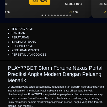
BET NOW
SK Sturm Graz
Fenerbahce
-0.5
0.95
0.5
0.87
TENTANG KAMI
BANTUAN
PERATURAN
INFORMASI BANK
HUBUNGI KAMI
KEBIJAKAN PRIVASI
PERSETUJUAN COOKIES
PLAY77BET Storm Fortune Nexus Portal
Prediksi Angka Modern Dengan Peluang
Menarik
Di era digital yang terus berkembang, kebutuhan akan platform hiburan angka yang
inovatif semakin meningkat. Hadir sebagai salah satu pilihan yang banyak
diperbincangkan,
PLAY77BET
menghadirkan pengalaman berbeda melalui konsep
terbaru bernama Storm Fortune Nexus, sebuah sistem modern yang dirancang
untuk membantu pemain menikmati pengalaman prediksi angka yang lebih terarah,
dinamis, dan menarik.