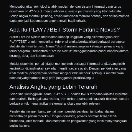
Menggabungkan teknologi analitik modern dengan sistem informasi yang terus
diperbarui, PLAY77BET menghadirkan suasana permainan yang lebih futuristik.
Setiap angka memiliki peluang, setiap kombinasi memiliki potensi, dan setiap momen
dapat menjadi kesempatan untuk meraih hasil terbaik.
Apa Itu PLAY77BET Storm Fortune Nexus?
Storm Fortune Nexus merupakan konsep unggulan yang dikembangkan oleh
PLAY77BET untuk memberikan referensi angka berdasarkan berbagai parameter
statistik dan tren terbaru. Nama "Storm" melambangkan kekuatan peluang yang
terus bergerak, sementara "Fortune Nexus" menggambarkan pusat koneksi antara
strategi, data, dan kesempatan.
Melalui sistem ini, pemain dapat memperoleh berbagai informasi angka yang lebih
terstruktur dibandingkan sekadar memilih secara acak. Dengan pendekatan yang
lebih modern, pengalaman bermain menjadi lebih menarik sekaligus memberikan
sensasi yang berbeda bagi para penggemar prediksi angka.
Analisis Angka yang Lebih Terarah
Salah satu keunggulan utama
PLAY77BET
adalah fokus terhadap kualitas informasi
dan analisis. Berbagai data historis, tren terbaru, serta pola statistik diproses secara
berkala untuk menghasilkan referensi angka yang lebih relevan.
Pendekatan ini membantu pemain memperoleh panduan tambahan dalam
menentukan pilihan mereka. Dengan demikian, proses bermain terasa lebih
terencana, lebih menarik, dan memberikan pengalaman yang lebih menyenangkan
setiap harinya.