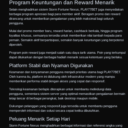
Program Keuntungan dan Reward Menarik
Selain menghadirkan sistem Storm Fortune Nexus, PLAY77BET juga menyediakan
berbagai program apresiasi bagi para member aktif. Beragam promo dan reward
dirancang untuk memberikan pengalaman yang lebih maksimal bagi seluruh
pengguna.
Mulai dari promo member baru, reward harian, cashback berkala, hingga program
loyalitas khusus, semuanya tersedia untuk memberikan nilai tambah kepada para
pemain. Semakin aktif berpartisipasi, semakin banyak keuntungan yang berpotensi
diperoleh.
Program poin reward juga menjadi salah satu daya tarik utama. Poin yang terkumpul
dapat ditukarkan dengan berbagai hadiah menarik sesuai ketentuan yang berlaku.
Platform Stabil dan Nyaman Digunakan
Keamanan dan kenyamanan pengguna menjadi prioritas utama bagi
PLAY77BET
.
Oleh karena itu, platform ini didukung oleh infrastruktur modern yang mampu
memberikan performa stabil dengan akses yang cepat dan responsif.
Teknologi keamanan berlapis diterapkan untuk membantu melindungi data
pengguna, sementara sistem server yang optimal memastikan pengalaman bermain
tetap lancar di berbagai perangkat, baik desktop maupun mobile.
Dukungan pelanggan yang responsif juga tersedia untuk membantu pengguna
memperoleh informasi dan solusi secara cepat ketika dibutuhkan.
Peluang Menarik Setiap Hari
Storm Fortune Nexus menghadirkan berbagai informasi dan referensi angka yang