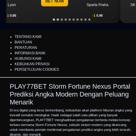
BET NOW
SK Sturm Graz
Fenerbahce
-0.5
0.95
0.5
0.87
TENTANG KAMI
BANTUAN
PERATURAN
INFORMASI BANK
HUBUNGI KAMI
KEBIJAKAN PRIVASI
PERSETUJUAN COOKIES
PLAY77BET Storm Fortune Nexus Portal
Prediksi Angka Modern Dengan Peluang
Menarik
Di era digital yang terus berkembang, kebutuhan akan platform hiburan angka yang
inovatif semakin meningkat. Hadir sebagai salah satu pilihan yang banyak
diperbincangkan,
PLAY77BET
menghadirkan pengalaman berbeda melalui konsep
terbaru bernama Storm Fortune Nexus, sebuah sistem modern yang dirancang
untuk membantu pemain menikmati pengalaman prediksi angka yang lebih terarah,
dinamis, dan menarik.