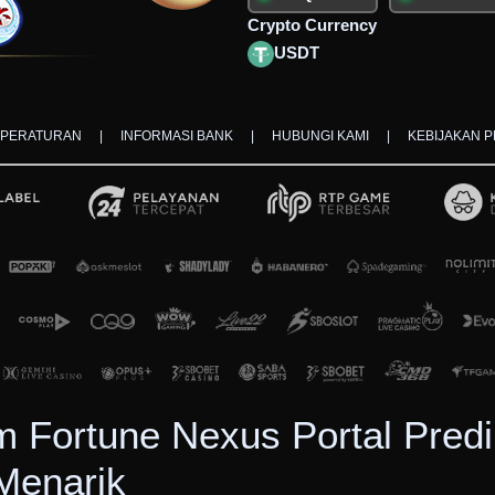
Crypto Currency
USDT
PERATURAN
|
INFORMASI BANK
|
HUBUNGI KAMI
|
KEBIJAKAN P
Fortune Nexus Portal Predi
Menarik