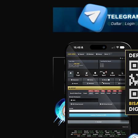
TELEGRA
Daftar
Login
BCA
Mandiri
CIMB
Danamon
PANIN
OCBC
BSI
NEO