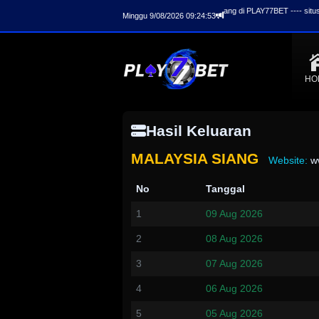
selamat datang di PLAY77BET ---- situs TOG
Minggu 9/08/2026 09:24:54
HO
Hasil Keluaran
MALAYSIA SIANG
Website:
w
No
Tanggal
1
09 Aug 2026
2
08 Aug 2026
3
07 Aug 2026
4
06 Aug 2026
5
05 Aug 2026