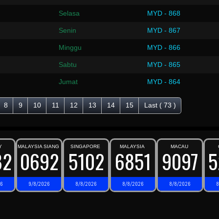
Selasa
MYD - 868
Senin
MYD - 867
Minggu
MYD - 866
Sabtu
MYD - 865
Jumat
MYD - 864
8
9
10
11
12
13
14
15
Last ( 73 )
Y
MALAYSIA SIANG
SINGAPORE
MALAYSIA
MACAU
82
0692
5102
6851
9097
5
26
9/8/2026
8/8/2026
8/8/2026
8/8/2026
8