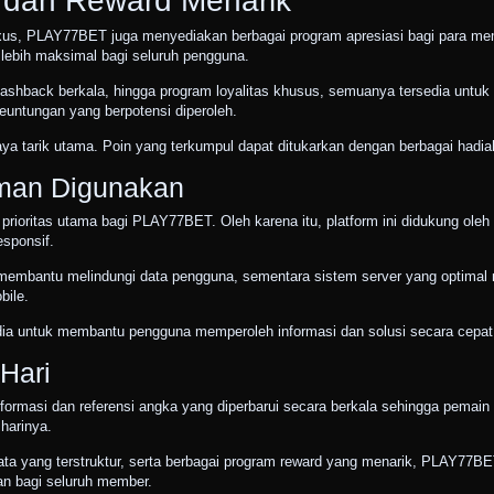
 dan Reward Menarik
xus, PLAY77BET juga menyediakan berbagai program apresiasi bagi para me
lebih maksimal bagi seluruh pengguna.
cashback berkala, hingga program loyalitas khusus, semuanya tersedia untu
euntungan yang berpotensi diperoleh.
aya tarik utama. Poin yang terkumpul dapat ditukarkan dengan berbagai hadia
aman Digunakan
rioritas utama bagi
PLAY77BET
. Oleh karena itu, platform ini didukung o
esponsif.
 membantu melindungi data pengguna, sementara sistem server yang optimal
bile.
dia untuk membantu pengguna memperoleh informasi dan solusi secara cepat 
Hari
ormasi dan referensi angka yang diperbarui secara berkala sehingga pemain
harinya.
data yang terstruktur, serta berbagai program reward yang menarik, PLAY77
AKSES PRIVATE CHAT
Dilayani Renny
an bagi seluruh member.