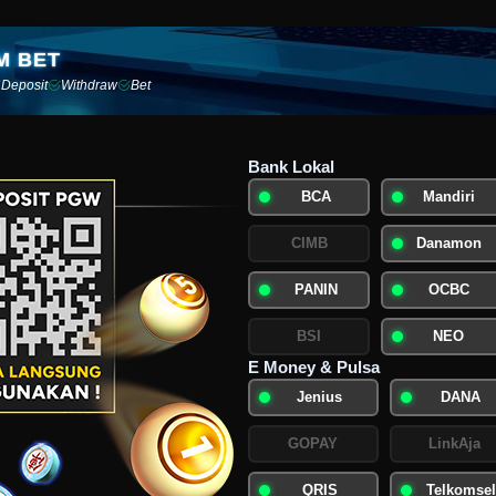
M BET
Deposit
Withdraw
Bet
Bank Lokal
BNI
BRI
DBS
NOBU
Permata
BJB
Mega
UOB
DKI
SUMUT
JAGO
SeaBank
E Money & Pulsa
Jenius
DANA
GOPAY
LinkAja
QRIS
Telkomsel