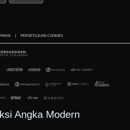
RIVASI
|
PERSETUJUAN COOKIES
ksi Angka Modern