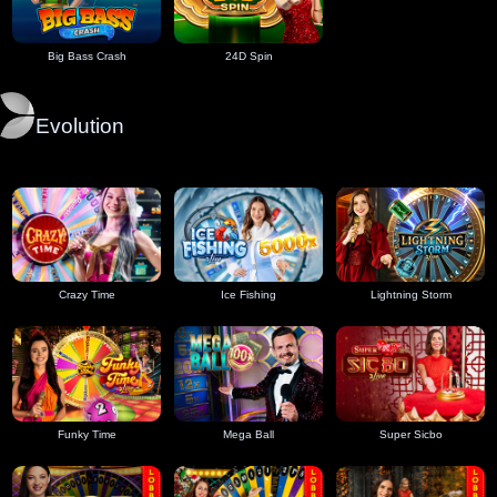
Big Bass Crash
24D Spin
Evolution
Crazy Time
Ice Fishing
Lightning Storm
Funky Time
Mega Ball
Super Sicbo