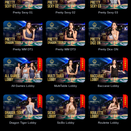
Pretty Sexy 01
Pretty Sexy 02
Pretty Sexy 03
Pretty WM DT1
Pretty WM DT3
Pretty Dice ON
All Games Lobby
MultiTable Lobby
Baccarat Lobby
Dragon Tiger Lobby
SicBo Lobby
Roulette Lobby