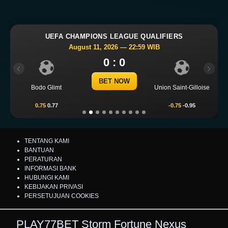
UEFA CHAMPIONS LEAGUE QUALIFIERS
August 11, 2026 — 22:59 WIB
0 : 0
Previous
Next
BET NOW
Bodo Glimt
Union Saint-Gilloise
0.75
0.77
-0.75
-0.95
TENTANG KAMI
BANTUAN
PERATURAN
INFORMASI BANK
HUBUNGI KAMI
KEBIJAKAN PRIVASI
PERSETUJUAN COOKIES
PLAY77BET Storm Fortune Nexus