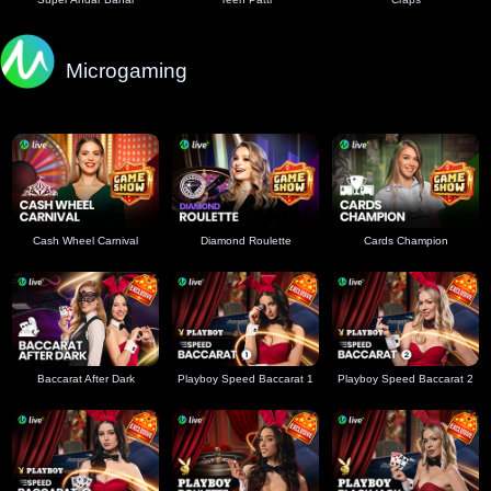
Microgaming
Cash Wheel Carnival
Diamond Roulette
Cards Champion
Baccarat After Dark
Playboy Speed Baccarat 1
Playboy Speed Baccarat 2