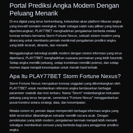
Portal Prediksi Angka Modern Dengan
Peluang Menarik
Di era digital yang terus berkembang, kebutuhan akan platform hiburan angka
yang inovatif semakin meningkat. Hadir sebagai salah satu pilihan yang banyak
diperbincangkan,
PLAY77BET
menghadirkan pengalaman berbeda melalui
konsep terbaru bernama Storm Fortune Nexus, sebuah sistem modern yang
dirancang untuk membantu pemain menikmati pengalaman prediksi angka
yang lebih terarah, dinamis, dan menarik.
Menggabungkan teknologi analitik modern dengan sistem informasi yang terus
diperbarui, PLAY77BET menghadirkan suasana permainan yang lebih futuristik.
Setiap angka memiliki peluang, setiap kombinasi memiliki potensi, dan setiap
momen dapat menjadi kesempatan untuk meraih hasil terbaik.
Apa Itu PLAY77BET Storm Fortune Nexus?
Storm Fortune Nexus merupakan konsep unggulan yang dikembangkan oleh
PLAY77BET untuk memberikan referensi angka berdasarkan berbagai
parameter statistik dan tren terbaru. Nama "Storm" melambangkan kekuatan
peluang yang terus bergerak, sementara "Fortune Nexus" menggambarkan
pusat koneksi antara strategi, data, dan kesempatan.
Melalui sistem ini, pemain dapat memperoleh berbagai informasi angka yang
lebih terstruktur dibandingkan sekadar memilih secara acak. Dengan
pendekatan yang lebih modern, pengalaman bermain menjadi lebih menarik
sekaligus memberikan sensasi yang berbeda bagi para penggemar prediksi
angka.