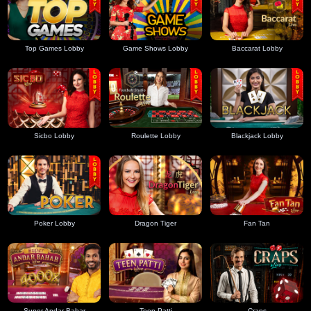
Top Games Lobby
Game Shows Lobby
Baccarat Lobby
Sicbo Lobby
Roulette Lobby
Blackjack Lobby
Poker Lobby
Dragon Tiger
Fan Tan
Super Andar Bahar
Teen Patti
Craps