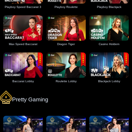
Playboy Speed Baccarat 3
Playboy Roulette
Playboy Blackjack
Max Speed Baccarat
Dragon Tiger
Casino Holdem
Baccarat Lobby
Roulette Lobby
Blackjack Lobby
Pretty Gaming