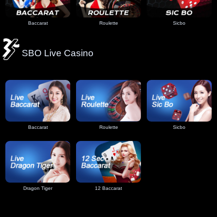
Baccarat
Roulette
Sicbo
SBO Live Casino
Baccarat
Roulette
Sicbo
Dragon Tiger
12 Baccarat