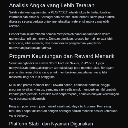
Analisis Angka yang Lebih Terarah
Salah satu keunggulan utama
PLAY77BET
adalah fokus terhadap kualitas
informasi dan analisis. Berbagai data historis, tren terbaru, serta pola statistik
diproses secara berkala untuk menghasilkan referensi angka yang lebih
relevan.
Pendekatan ini membantu pemain memperoleh panduan tambahan dalam
menentukan pilihan mereka. Dengan demikian, proses bermain terasa lebih
terencana, lebih menarik, dan memberikan pengalaman yang lebih
menyenangkan setiap harinya.
Program Keuntungan dan Reward Menarik
Selain menghadirkan sistem Storm Fortune Nexus, PLAY77BET juga
menyediakan berbagai program apresiasi bagi para member aktif. Beragam
promo dan reward dirancang untuk memberikan pengalaman yang lebih
maksimal bagi seluruh pengguna.
Mulai dari promo member baru, reward harian, cashback berkala, hingga
program loyalitas khusus, semuanya tersedia untuk memberikan nilai tambah
kepada para pemain. Semakin aktif berpartisipasi, semakin banyak keuntungan
yang berpotensi diperoleh.
Program poin reward juga menjadi salah satu daya tarik utama. Poin yang
terkumpul dapat ditukarkan dengan berbagai hadiah menarik sesuai ketentuan
yang berlaku.
Platform Stabil dan Nyaman Digunakan