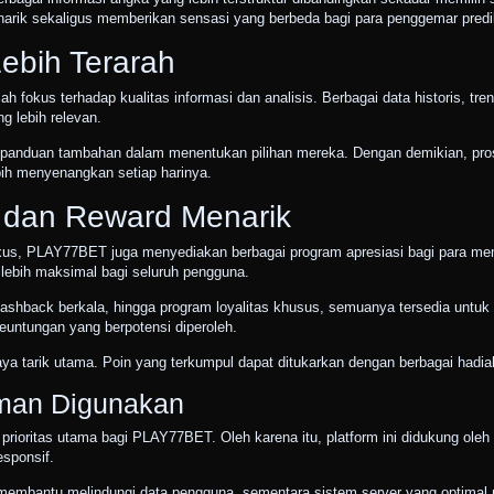
arik sekaligus memberikan sensasi yang berbeda bagi para penggemar predi
Lebih Terarah
ah fokus terhadap kualitas informasi dan analisis. Berbagai data historis, tren
g lebih relevan.
anduan tambahan dalam menentukan pilihan mereka. Dengan demikian, proses
ih menyenangkan setiap harinya.
 dan Reward Menarik
xus, PLAY77BET juga menyediakan berbagai program apresiasi bagi para me
lebih maksimal bagi seluruh pengguna.
cashback berkala, hingga program loyalitas khusus, semuanya tersedia untu
euntungan yang berpotensi diperoleh.
aya tarik utama. Poin yang terkumpul dapat ditukarkan dengan berbagai hadia
aman Digunakan
rioritas utama bagi
PLAY77BET
. Oleh karena itu, platform ini didukung o
esponsif.
 membantu melindungi data pengguna, sementara sistem server yang optimal