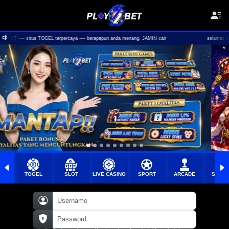
situs TOGEL terpercaya ---- berapapun anda menang, JAMIN cair
selamat datang di PLAY
TOGEL
SLOT
LIVE CASINO
SPORT
ARCADE
SABU