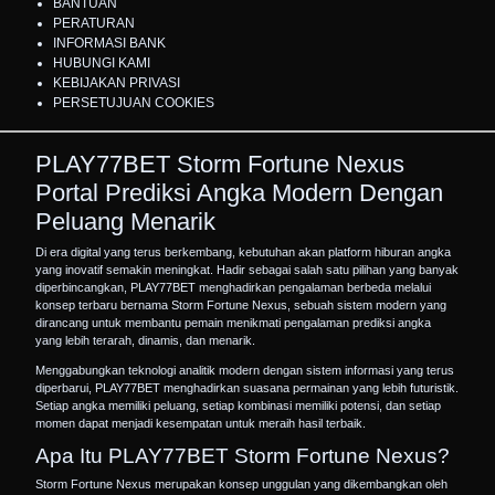
BANTUAN
PERATURAN
INFORMASI BANK
HUBUNGI KAMI
KEBIJAKAN PRIVASI
PERSETUJUAN COOKIES
PLAY77BET Storm Fortune Nexus
Portal Prediksi Angka Modern Dengan
Peluang Menarik
Di era digital yang terus berkembang, kebutuhan akan platform hiburan angka
yang inovatif semakin meningkat. Hadir sebagai salah satu pilihan yang banyak
diperbincangkan,
PLAY77BET
menghadirkan pengalaman berbeda melalui
konsep terbaru bernama Storm Fortune Nexus, sebuah sistem modern yang
dirancang untuk membantu pemain menikmati pengalaman prediksi angka
yang lebih terarah, dinamis, dan menarik.
Menggabungkan teknologi analitik modern dengan sistem informasi yang terus
diperbarui, PLAY77BET menghadirkan suasana permainan yang lebih futuristik.
Setiap angka memiliki peluang, setiap kombinasi memiliki potensi, dan setiap
momen dapat menjadi kesempatan untuk meraih hasil terbaik.
Apa Itu PLAY77BET Storm Fortune Nexus?
Storm Fortune Nexus merupakan konsep unggulan yang dikembangkan oleh