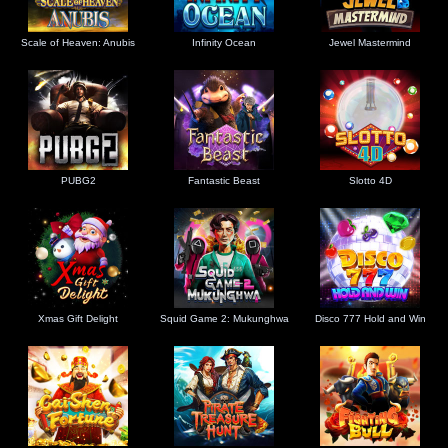
Scale of Heaven: Anubis
Infinity Ocean
Jewel Mastermind
PUBG2
Fantastic Beast
Slotto 4D
Xmas Gift Delight
Squid Game 2: Mukunghwa
Disco 777 Hold and Win