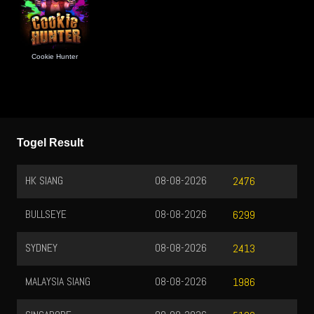
Cookie Hunter
Togel Result
HK SIANG
08-08-2026
2476
BULLSEYE
08-08-2026
6299
SYDNEY
08-08-2026
2413
MALAYSIA SIANG
08-08-2026
1986