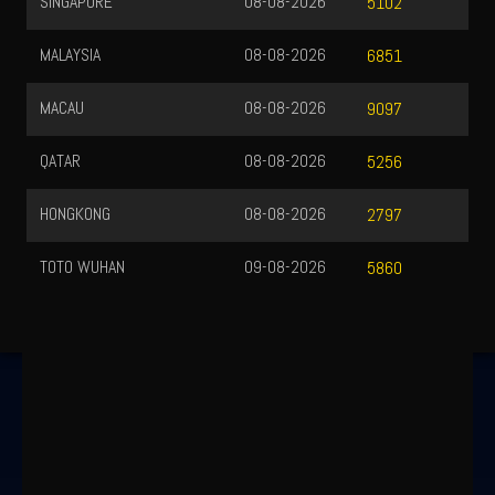
SINGAPORE
08-08-2026
5102
MALAYSIA
08-08-2026
6851
MACAU
08-08-2026
9097
QATAR
08-08-2026
5256
HONGKONG
08-08-2026
2797
TOTO WUHAN
09-08-2026
5860