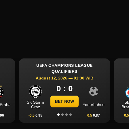
E-FOOTBALL F24 INTERNATIONAL
E-
FRIENDLY
August 8, 2026 — 11:15 WIB
0 : 0
BET NOW
Saint-
e-Croatia
e-Portugal
e-
oise
1.00
0.00
0.47
0.00
-0.71
0.0