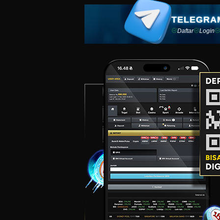
TELEGRA
Daftar
Login