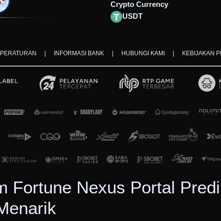
Crypto Currency
USDT
PERATURAN
|
INFORMASI BANK
|
HUBUNGI KAMI
|
KEBIJAKAN P
Fortune Nexus Portal Predi
Menarik