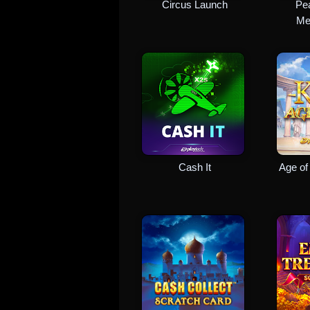
Circus Launch
Pea
Me
Cash It
Age of