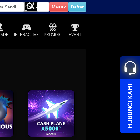
Y77BET ---- situs TOGEL terpercaya ---- berapapun anda menang, JAMIN cair
Masuk
Daftar
CADE
INTERACTIVE
PROMOSI
EVENT