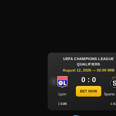
UEFA CHAMPIONS LEAGUE
QUALIFIERS
August 11, 2026 — 22:59 WIB
0 : 0
Previous
BET NOW
Union 
Bodo Glimt
Gill
0.75
0.82
-0.75