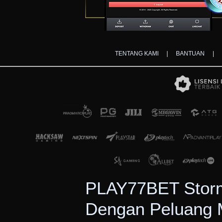
TENTANG KAMI
|
BANTUAN
|
PLAY77BET Storm 
Dengan Peluang 