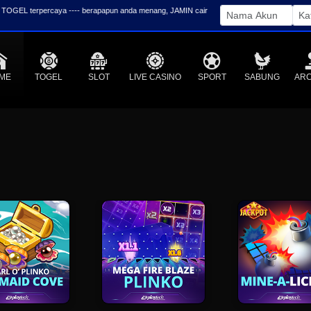
terpercaya ---- berapapun anda menang, JAMIN cair
selamat datang di PLA
ME
TOGEL
SLOT
LIVE CASINO
SPORT
SABUNG
AR