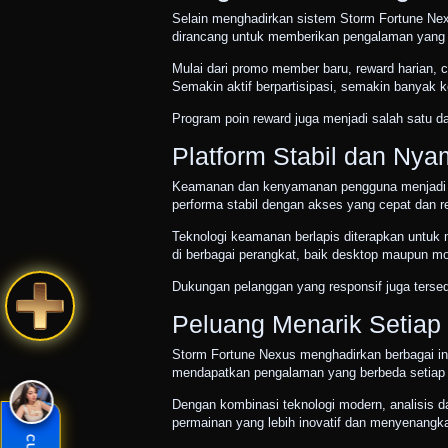
Selain menghadirkan sistem Storm Fortune Ne
dirancang untuk memberikan pengalaman yang 
Mulai dari promo member baru, reward harian, 
Semakin aktif berpartisipasi, semakin banyak k
Program poin reward juga menjadi salah satu d
Platform Stabil dan Ny
Keamanan dan kenyamanan pengguna menjadi p
performa stabil dengan akses yang cepat dan r
Teknologi keamanan berlapis diterapkan untuk
di berbagai perangkat, baik desktop maupun mo
Dukungan pelanggan yang responsif juga terse
Peluang Menarik Setiap 
Storm Fortune Nexus menghadirkan berbagai inf
mendapatkan pengalaman yang berbeda setiap 
Dengan kombinasi teknologi modern, analisis 
permainan yang lebih inovatif dan menyenangk