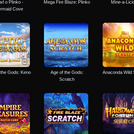
rl o Plinko -
Mega Fire Blaze: Plinko
Mine-a-Lici
rmaid Cove
 the Gods: Keno
Age of the Gods:
Anaconda Wild 
Scratch