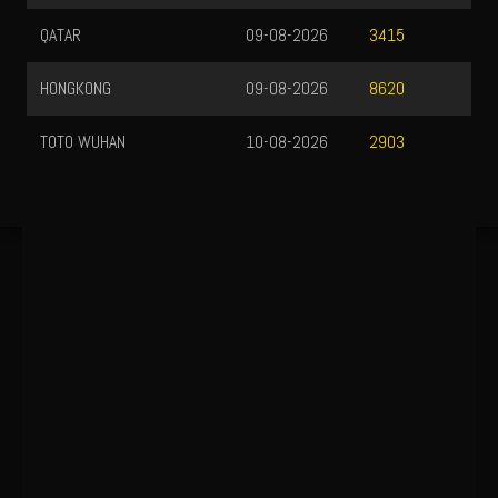
QATAR
09-08-2026
3415
HONGKONG
09-08-2026
8620
TOTO WUHAN
10-08-2026
2903