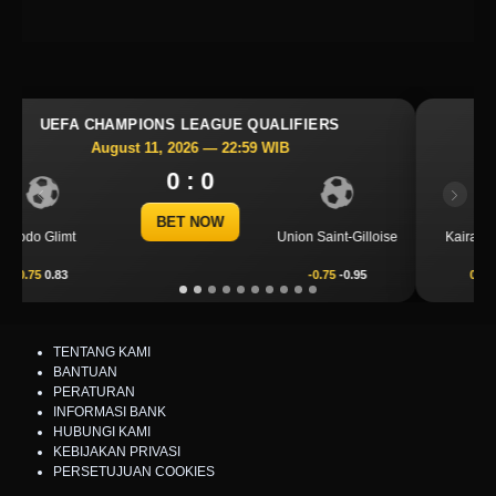
UEFA CHAMPIONS LEAGUE QUALIFIERS
August 11, 2026 — 22:00 WIB
0 : 0
Previous
Next
BET NOW
loise
Kairat Almaty (n)
Levski Sofia
0.00
0.82
0.00
-0.94
TENTANG KAMI
BANTUAN
PERATURAN
INFORMASI BANK
HUBUNGI KAMI
KEBIJAKAN PRIVASI
PERSETUJUAN COOKIES