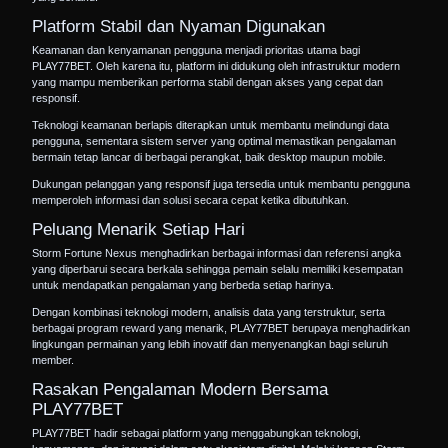
Platform Stabil dan Nyaman Digunakan
Keamanan dan kenyamanan pengguna menjadi prioritas utama bagi
PLAY77BET
. Oleh karena itu, platform ini didukung oleh infrastruktur modern
yang mampu memberikan performa stabil dengan akses yang cepat dan
responsif.
Teknologi keamanan berlapis diterapkan untuk membantu melindungi data
pengguna, sementara sistem server yang optimal memastikan pengalaman
bermain tetap lancar di berbagai perangkat, baik desktop maupun mobile.
Dukungan pelanggan yang responsif juga tersedia untuk membantu pengguna
memperoleh informasi dan solusi secara cepat ketika dibutuhkan.
Peluang Menarik Setiap Hari
Storm Fortune Nexus menghadirkan berbagai informasi dan referensi angka
yang diperbarui secara berkala sehingga pemain selalu memiliki kesempatan
untuk mendapatkan pengalaman yang berbeda setiap harinya.
Dengan kombinasi teknologi modern, analisis data yang terstruktur, serta
berbagai program reward yang menarik, PLAY77BET berupaya menghadirkan
lingkungan permainan yang lebih inovatif dan menyenangkan bagi seluruh
member.
Rasakan Pengalaman Modern Bersama
PLAY77BET
PLAY77BET
hadir sebagai platform yang menggabungkan teknologi,