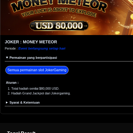
JOKER : MONEY METEOR
Periode :
Event berlangsung setiap hari
Permainan yang berpartisipasi
Semua permainan slot JokerGaming
Aturan :
Total hadiah senilai $80,000 USD.
Hadiah Grand Jackpot dari Jokergaming.
Syarat & Ketentuan