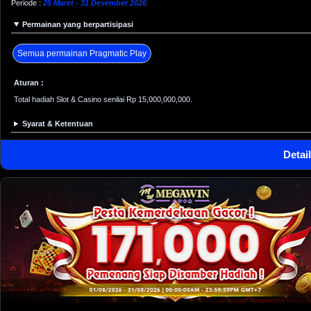
Periode :
25 Maret - 31 Desember 2026
Permainan yang berpartisipasi
Semua permainan Pragmatic Play
Aturan :
Total hadiah Slot & Casino senilai Rp 15,000,000,000.
Syarat & Ketentuan
Detai