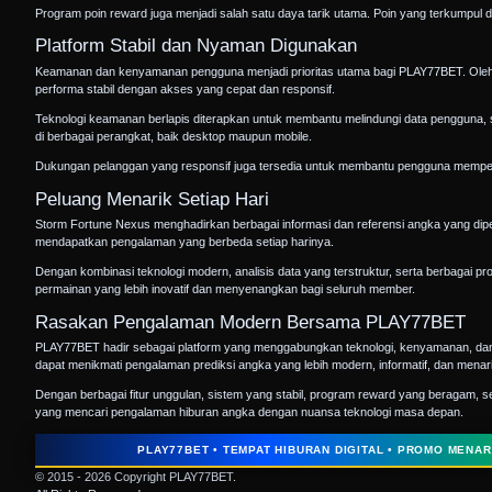
Program poin reward juga menjadi salah satu daya tarik utama. Poin yang terkumpul 
Platform Stabil dan Nyaman Digunakan
Keamanan dan kenyamanan pengguna menjadi prioritas utama bagi
PLAY77BET
. Ole
performa stabil dengan akses yang cepat dan responsif.
Teknologi keamanan berlapis diterapkan untuk membantu melindungi data pengguna, 
di berbagai perangkat, baik desktop maupun mobile.
Dukungan pelanggan yang responsif juga tersedia untuk membantu pengguna memperol
Peluang Menarik Setiap Hari
Storm Fortune Nexus menghadirkan berbagai informasi dan referensi angka yang dipe
mendapatkan pengalaman yang berbeda setiap harinya.
Dengan kombinasi teknologi modern, analisis data yang terstruktur, serta berbaga
permainan yang lebih inovatif dan menyenangkan bagi seluruh member.
Rasakan Pengalaman Modern Bersama PLAY77BET
PLAY77BET
hadir sebagai platform yang menggabungkan teknologi, kenyamanan, dan 
dapat menikmati pengalaman prediksi angka yang lebih modern, informatif, dan menari
Dengan berbagai fitur unggulan, sistem yang stabil, program reward yang beragam, 
yang mencari pengalaman hiburan angka dengan nuansa teknologi masa depan.
PLAY77BET • TEMPAT HIBURAN DIGITAL • PROMO MENAR
© 2015 - 2026 Copyright PLAY77BET.