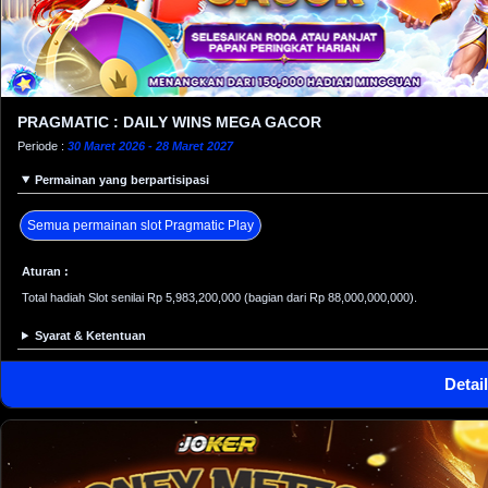
PRAGMATIC : DAILY WINS MEGA GACOR
Periode :
30 Maret 2026 - 28 Maret 2027
Permainan yang berpartisipasi
Semua permainan slot Pragmatic Play
Aturan :
Total hadiah Slot senilai Rp 5,983,200,000 (bagian dari Rp 88,000,000,000).
Syarat & Ketentuan
Detai