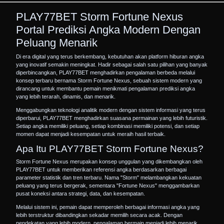
PLAY77BET Storm Fortune Nexus
Portal Prediksi Angka Modern Dengan
Peluang Menarik
Di era digital yang terus berkembang, kebutuhan akan platform hiburan angka
yang inovatif semakin meningkat. Hadir sebagai salah satu pilihan yang banyak
diperbincangkan,
PLAY77BET
menghadirkan pengalaman berbeda melalui
konsep terbaru bernama Storm Fortune Nexus, sebuah sistem modern yang
dirancang untuk membantu pemain menikmati pengalaman prediksi angka
yang lebih terarah, dinamis, dan menarik.
Menggabungkan teknologi analitik modern dengan sistem informasi yang terus
diperbarui, PLAY77BET menghadirkan suasana permainan yang lebih futuristik.
Setiap angka memiliki peluang, setiap kombinasi memiliki potensi, dan setiap
momen dapat menjadi kesempatan untuk meraih hasil terbaik.
Apa Itu PLAY77BET Storm Fortune Nexus?
Storm Fortune Nexus merupakan konsep unggulan yang dikembangkan oleh
PLAY77BET untuk memberikan referensi angka berdasarkan berbagai
parameter statistik dan tren terbaru. Nama "Storm" melambangkan kekuatan
peluang yang terus bergerak, sementara "Fortune Nexus" menggambarkan
pusat koneksi antara strategi, data, dan kesempatan.
Melalui sistem ini, pemain dapat memperoleh berbagai informasi angka yang
lebih terstruktur dibandingkan sekadar memilih secara acak. Dengan
pendekatan yang lebih modern, pengalaman bermain menjadi lebih menarik